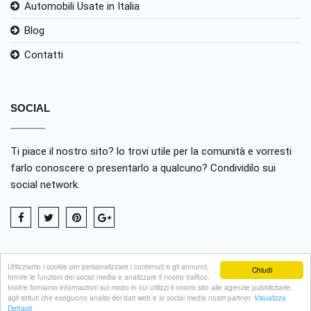
Automobili Usate in Italia
Blog
Contatti
SOCIAL
Ti piace il nostro sito? lo trovi utile per la comunità e vorresti
farlo conoscere o presentarlo a qualcuno? Condividilo sui
social network.
Utilizziamo i cookie per personalizzare i contenuti e gli annunci,
Chiudi
fornire le funzioni dei social media e analizzare il nostro traffico.
Inoltre forniamo informazioni sul modo in cui utilizzi il nostro sito alle agenzie pubblicitarie,
Publinord srl - Bologna - P.I. 03072200375 - REA BO 262516
agli istituti che eseguono analisi dei dati web e ai social media nostri partner.
Visualizza
Dettagli