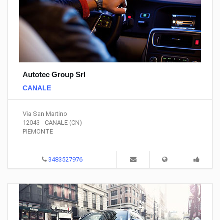
Autotec Group Srl
CANALE
Via San Martino
12043 - CANALE (CN)
PIEMONTE
3483527976